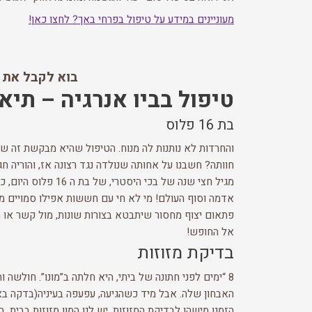
מעוניינים במידע על טיפול בפרחי באך? לחצו כאן!
בוא לקבל את ה
טיפול בביו אנרגיה – תיא
בת 16 פלוס
והחרדות לא נותנות לה מנוח. הטיפול שהיא מבקשת זה שי
חוותה? חשבנו על אחותה שנולדה נגד רצונה אז, והוריה 
מגיל חצי שנה של 
אדמה וסוף העולם! מי לא חי עם חששות אפילו סמויים מנט
פתאום יצוף מחסור שיתבטא בצורות שונות, מול קשר או מע
אל החופש!
בדיקת מזוזות
8 “ימים לפני חתונה של ביתי, היא חלתה ב”מונו”. חולשה 
האבחון שלה. אבל מיד כשהגיעה, עפעפה בעיניה(בדקה באנר
הזמנו מישהו לבדיקת המזוזות. יש לנו המון מזוזות בבית, 