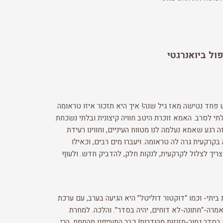
ול ביואנרגטי
פחד נטישה מאז גיל שנה! איך היא תזכור איזו טראומה
י לסרב. האמא זוכרת היטב חוויה קיצונית ובלתי נשכחת
 לא קרה, איזה רגע שאמא נעלמה לנו מטווח העיניים, וחווינו רעידת
בקרקעית גרה לה טראומה. ויעברו מים רבים, וכאילו
צריך לצלול לקרקעית, לנקות חלק, להדביק חדש. ולעוף
 ביתי- וכמו “דוקטור דוליטל” היא הגיעה בערב, עם ערכת
אמרה-“חתונה-לא דוחים, יהיה בסדר”. והלכה. למחרת
ו בסדר גמור-מזוזות מהודרות! כבר התעייפנו מהמתח, הרי