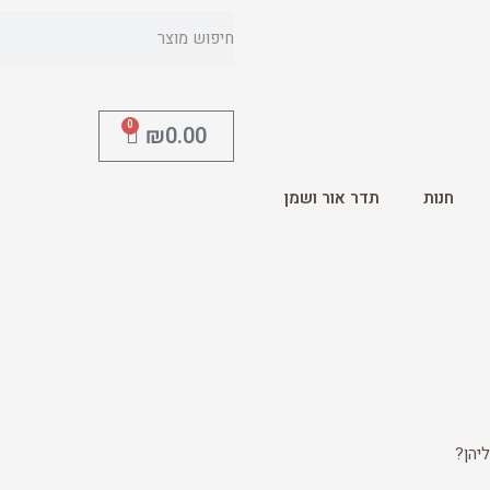
0
₪
0.00
חנות
תדר אור ושמן
יהן?