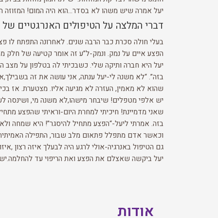
יעל אמרה שיש משהו לא בסדר…הוא היה המום! המזוזה האח
דברי המלצה על הטיפולים האנרגטיים של 
בעלי חולה סכרת כבר הרבה שנים. לאחרונה התפתח לו פצע
הפצע איים על נמק. ונמק-ל”ע זה אומר קטיעה של חלק מהר
יעל היא חברה ותיקה שלי. כשבכיתי לה בטלפון על מצב ה
שהוא לא מאמין, העזרה לא מגיעה אליו. מצטערת. אז בכית
יש אלפי מטפלים! שיבחר מישהו,לא משנה מי, ושינסה לעזו
בזה. אמרתי ליעל-“הפצע מתחיל להיסגר”! היא שמחה ולא ה
וכאשר אדם מתפלל פתאום מלב שבור, התפילה האמיתית ש
גם הטיפול באנרגיה-אולי לרגע היה לבעלך איזה רצון ,איז
יעל ביקשה שאצלם את הפצע ואת הריפוי עד להחלמה.יש 
אודות