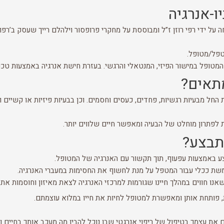
ו-אנרגיה
תחה על ידי רפי רוזן ז”ל ומבוססת על מחקרי פרופסור וילהלם רייך שעסק ב’
מטפל/מטופל.
המטופל במישור הפיזי, המנטאלי והרגשי. בעזרת חישת אנרגיה באמצעות טכנ
מתאים?
ות החל מבעיות רגשיות, פחדים, כעסים וחסמים. וכן בבעיות פיזיות או קשיי
 לפתרון מוחלט של הבעיה ומאפשר חיים שלווים יותר.
מתבצע?
צע באמצעות עפעוף, תוך תקשור עם האנרגיה של המטופל.
משת ככלי עבור המטפל על מנת לחשוף את החסימות במעברי האנרגיה.
 שאנו חווים במהלך חיינו שגורמות למרכזי האנרגיה לצאת מאיזון וחוסמות את
, פותחת אותן ומאפשרת למטופל לחיות את חייו במלוא עוצמתם.
ם את עצמך בטיפול של ריפוי אנרגטי שבו נוכל להבין מה מעכב אותך בחיים 