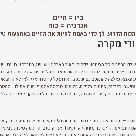
ביו = חיים
אנרגיה = כוח
כוח הדרוש לך כדי באמת לחיות את החיים באמצעות טיפ
ורי מקרה
עלם מחייה חוסר הביטחון לפחות! לאור האבחון שעשינו, התברר שבשורש יש 
חגגו עם איזה תינוקת אחרת…היא ביקשה שאדבר על זה עם אמא שלה. לא יכולת
בכי היסטרי, של בת ה 16 פלוס היום, כשהאמא נאלצה להתעכב עם שכנה…. אירוע כל כך טרוויאלי, למי
ישה, בדידות, סיוטים בלילות, חלומות צניחה לאינסוף, מוות אפילו…. למטה 
רכת יחסים תקועה. עם עצמך, או עם החיים. יש כלים לתקן פנצ’רים כאלו! 
וחום ועייפות נוראית. רצינו לדחות את החתונה! ביקשתי מיעל שתגיע לבדוק את
גיות)ואמרה-“יש פה מזוזה לא תקינה! ואמרה שנבדוק. נתנה טיפות לביתי ו
ברוך השם. הוא הוריד ובדק אחת לאחת, כי לא רצינו להישאר לילה בלי. והן הי