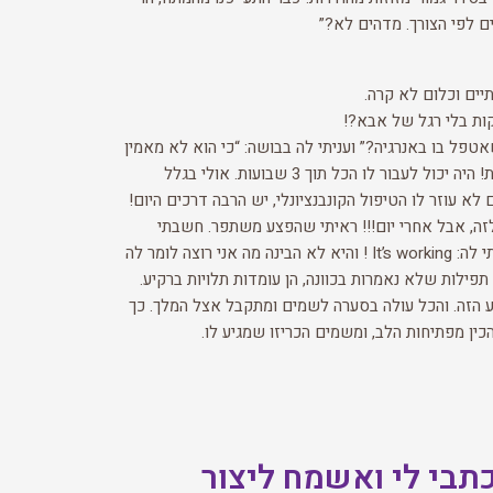
ם לפי הצורך. מדהים לא?”
יים וכלום לא קרה.
קות בלי רגל של אבא?!
פל בו באנרגיה?” ועניתי לה בבושה: “כי הוא לא מאמין
בזה”. “לא משנה לי-יעל ענתה, אני עושה את זה בשבילך,את צריכה פה עזרה!” וכמה דקות היה שקט בטלפון, פתאום יעל אמרה: מצטערת! היה יכול לעבור לו הכל תוך 3 שבועות. אולי בגלל
א עוזר לו הטיפול הקונבנציונלי, יש הרבה דרכים היום!
לזה, אבל אחרי יום!!! ראיתי שהפצע משתפר. חשבתי
שאני מדמיינת! חיכיתי למחרת היום-וראיתי שהפצע מתחיל להיסגר! רקדתי משמחה! ישר ידעתי שזה בזכות יעל! התקשרתי אליה וצעקתי לה: It’s working ! והיא לא הבינה מה אני רוצה לומר לה
פילות שלא נאמרות בכוונה, הן עומדות תלויות ברקיע.
 הזה. והכל עולה בסערה לשמים ומתקבל אצל המלך. כך
כין מפתיחות הלב, ומשמים הכריזו שמגיע לו.
תבי לי ואשמח ליצור