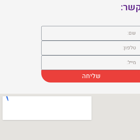
שר:
שליחה