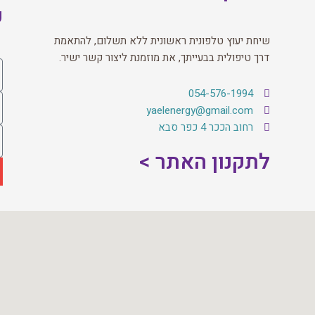
ק
שיחת יעוץ טלפונית ראשונית ללא תשלום, להתאמת
דרך טיפולית בבעייתך, את מוזמנת ליצור קשר ישיר.
054-576-1994
yaelenergy@gmail.com
רחוב הככר 4 כפר סבא
לתקנון האתר >