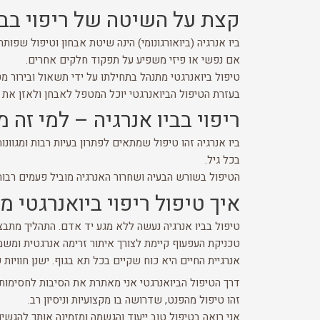
קצת על השיטה של ריפוי בבי
ביו אנרגיה (ביואורגונומי) הינה שיטת אבחון וטיפול שפו
אם נפשי או פיזי משפיע על תפקוד חלקים אחרים.
טיפול ביואנרגטי מתנהל בתחילתו על ידי תשאול ובירור 
בעזרת הטיפול הביואנרגטי יוכל המטפל לאבחן ולאזן את 
ריפוי בביו אנרגיה – למי זה 
ביו אנרגיה זהו טיפול שמתאים לפתרון בעיות רבות ומגוונ
בכל גיל.
הטיפול בשורש הבעיה ושחרור האנרגיה מוביל פעמים רבות
איך טיפול ריפוי ביואנרגטי 
טיפול בביו אנרגיה נעשה ללא מגע יד אדם. התהליך מתב
טכניקת העפעוף קיימת לצורך איתור זרימה אנרגטית ומש
אנרגיית החיים היא כוח שקיים בכל תא בגוף. ישנן חוויות
דרך הטיפול הביואנרגטי אני מאתרת את הסיבות לחסימות
זהו טיפול מהפנט, שדרושה בו מקצועיות וניסיון רב.
אני רואה בטיפול טוב ייעוד והגשמה ומזמינה אותך להגשי