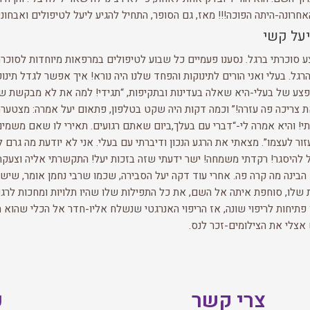
רונה-היתה הפוכה!!! מאז, גם הסופר, התחיל להגיע ליעל לטיפולים ואבחוני
יעל קשי
 סוכרתי ברגל. נסענו פעמיים כל שבוע לטיפולים במרפאות מיוחדות לסוכרת
גל. בעלי ואני הורים לתינוקות והפחד שלנו היה נורא! איך אפשר לגדל תינו
פצע של בעלי-היא שאלה בעדינות ובתקיפות, “תגידי! למה את לא מבקשת שאט
י! והיא אמרה לי-“דברי עם בעלך,ביום שאתם רגועים. תאירי לו שאם משמים ל
ר לעצמו”. מצאתי את הרגע הנכון ודיברתי עם בעלי. אני לא יודעת מה גרם 
בינה מה קרה פה. אחרי עוד דקה יעל הסבירה, שכמו שרבי נחמן אומר, שיש ת
לו, סוחפת איתה אל השם, את כל התפילות שלו שהיו תלויות ומחכות לרגע
ו פתיחות לריפוי שונה, אז הריפוי האנרגטי שנשלח אליו-חדר אל הכלי שהוא ה
אצלי את הצילומים-זכר לנס.
צרי קשר
כ