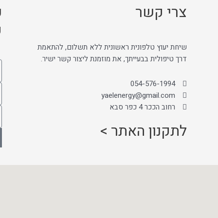
צרי קשר
כ
ק
שיחת יעוץ טלפונית ראשונית ללא תשלום, להתאמת
דרך טיפולית בבעייתך, את מוזמנת ליצור קשר ישיר.
054-576-1994
yaelenergy@gmail.com
רחוב הככר 4 כפר סבא
לתקנון האתר >