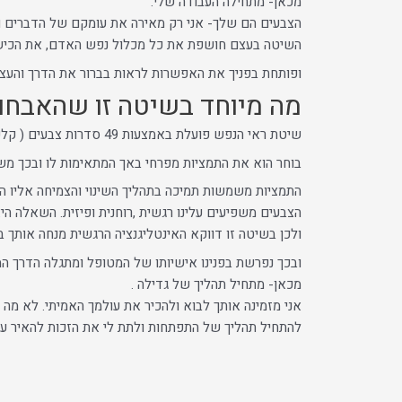
מכאן- מתחילה העבודה שלי.
הצבעים הם שלך- אני רק מאירה את עומקם של הדברים וי
השיטה בעצם חושפת את כל מכלול נפש האדם, את הכישרונ
ופותחת בפניך את האפשרות לראות בברור את הדרך והעצ
מה מיוחד בשיטה זו שהאבחון
שיטת ראי הנפש פועלת באמצעות 49 סדרות צבעים ( קלפי ראי הנפש). מעצם הבחירה של האדם בסדרת צבע מסוימת,
בוחר הוא את התמציות מפרחי באך המתאימות לו ובכך מש
התמציות משמשות תמיכה בתהליך השינוי והצמיחה אליו ה
הצבעים משפיעים עלינו רגשית ,רוחנית ופיזית. השאלה הי
ולכן בשיטה זו דווקא האינטליגנציה הרגשית מנחה אותך 
ובכך נפרשת בפנינו אישיותו של המטופל ומתגלה הדרך המד
מכאן- מתחיל תהליך של גדילה .
אני מזמינה אותך לבוא ולהכיר את עולמך האמיתי. לא מ
להתחיל תהליך של התפתחות ולתת לי את הזכות להאיר ע