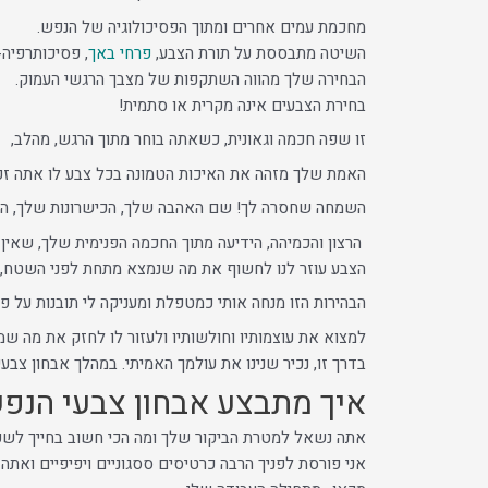
מחכמת עמים אחרים ומתוך הפסיכולוגיה של הנפש.
השיטה מתבססת על תורת הצבע,
פרחי באך
, פסיכותרפיה-
הבחירה שלך מהווה השתקפות של מצבך הרגשי העמוק.
בחירת הצבעים אינה מקרית או סתמית!
זו שפה חכמה וגאונית, כשאתה בוחר מתוך הרגש, מהלב,
האמת שלך מזהה את האיכות הטמונה בכל צבע לו אתה ז
השמחה שחסרה לך! שם האהבה שלך, הכישרונות שלך, התב
הרצון והכמיהה, הידיעה מתוך החכמה הפנימית שלך, שאי
הצבע עוזר לנו לחשוף את מה שנמצא מתחת לפני השטח, 
הבהירות הזו מנחה אותי כמטפלת ומעניקה לי תובנות על פ
למצוא את עוצמותיו וחולשותיו ולעזור לו לחזק את מה שמע
בדרך זו, נכיר שנינו את עולמך האמיתי. במהלך אבחון צבע
איך מתבצע אבחון צבעי הנפ
אתה נשאל למטרת הביקור שלך ומה הכי חשוב בחייך לשפ
אני פורסת לפניך הרבה כרטיסים ססגוניים ויפיפיים ואתה