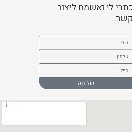
תבי לי ואשמח ליצור
שר:
שליחה